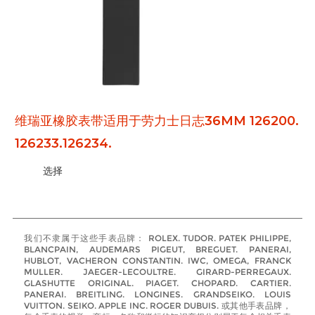
维瑞亚橡胶表带适用于劳力士日志36MM 126200.
126233.126234.
选择
我们不隶属于这些手表品牌： ROLEX. TUDOR. PATEK PHILIPPE,
BLANCPAIN, AUDEMARS PIGEUT, BREGUET. PANERAI,
HUBLOT, VACHERON CONSTANTIN. IWC, OMEGA, FRANCK
MULLER. JAEGER-LECOULTRE. GIRARD-PERREGAUX.
GLASHUTTE ORIGINAL. PIAGET. CHOPARD. CARTIER.
PANERAI. BREITLING. LONGINES. GRANDSEIKO. LOUIS
VUITTON. SEIKO. APPLE INC. ROGER DUBUIS. 或其他手表品牌，