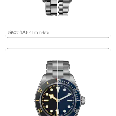
适配碧湾系列41mm表径