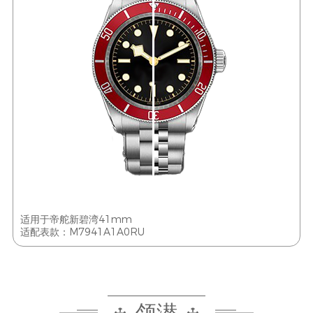
适用于帝舵新碧湾41mm
适配表款：M7941A1A0RU
领潜