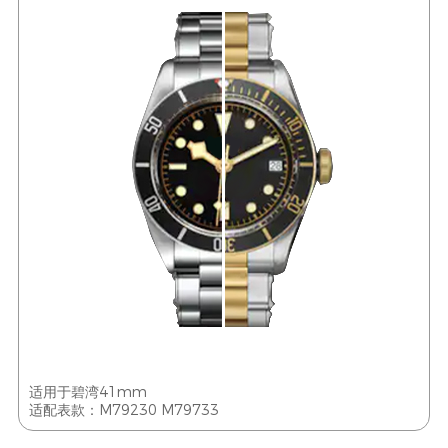
适用于碧湾41mm
适配表款：M79230 M79733